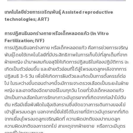
เทคโนโลยีช่วยการเจริญพันธุ์ Assisted reproductive
technologies; ART)
การปฏิสนธินอกร่างกาย หรือเด็กหลอดแก้ว (In Vitro
Fertilization; IVF)
การปฏิสนธินอกร่างกาย หรือเด็กหลอดแก้ว คือการช่วยการเจริญ
พันธุ์โดยใช้เทคโนโลยีที่มีประสิทธิภาพในการเก็บไข่ที่สุกเต็มที่จาก
ฝ่ายหญิง นำมาผสมกับอสุจิให้เกิดการปฏิสนธิในห้องปฏิบัติการ จะ
เกิดเป็นตัวอ่อนขึ้น และย้ายตัวอ่อนที่ได้สู่โพรงมดลูกหลังจากการ
ปฏิสนธิ 3-5 วัน เพื่อให้เกิดการฝังตัวและเกิดเป็นการตั้งครรภ์ต่อ
ไป ในระหว่างขั้นตอนต่างๆนี้จะมีการเจาะตรวจเลือดเป็นระยะในฝ่าย
หญิง และอาจต้องฉีดยาฮอร์โมนทุกวัน โดยทั่วไปเด็กหลอดแก้ว
มักเป็นทางเลือกในการรักษาภาวะมีบุตรยากที่เกิดจากท่อนำไข่ตีบ
ตัน หรือมีเยื่อพังผืดในอุ้งเชิงกรานซึ่งขัดขวางการเดินทางของไข่
เข้าสู่โพรงมดลูก นอกจากนี้ยังใช้ได้ในรายที่มีภาวะมีบุตรยากที่เกิด
จากเยื่อบุโพรงมดลูกเจริญผิดที่ ความผิดปกติของปากมดลูก
ความผิดปกติของการตกไข่ สาเหตุจากฝ่ายชาย หรือภาวะมีบุตร