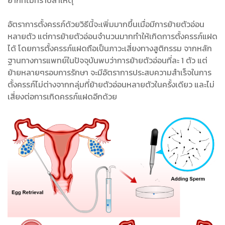
ยากที่ไม่ทราบสาเหตุ
อัตราการตั้งครรภ์ด้วยวิธีนี้จะเพิ่มมากขึ้นเมื่อมีการย้ายตัวอ่อน
หลายตัว แต่การย้ายตัวอ่อนจำนวนมากทำให้เกิดการตั้งครรภ์แฝด
ได้ โดยการตั้งครรภ์แฝดถือเป็นภาวะเสี่ยงทางสูติกรรม จากหลัก
ฐานทางการแพทย์ในปัจจุบันพบว่าการย้ายตัวอ่อนที่ละ 1 ตัว แต่
ย้ายหลายๆรอบการรักษา จะมีอัตราการประสบความสำเร็จในการ
ตั้งครรภ์ไม่ต่างจากกลุ่มที่ย้ายตัวอ่อนหลายตัวในครั้งเดียว และไม่
เสี่ยงต่อการเกิดครรภ์แฝดอีกด้วย