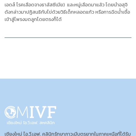
เอดส์ โรคเลือดจางธาลัสซีเมีย) และหมู่เลือดมาแล้ว โดยนำอสุจิ
ดังกล่าวมาปฏิสนธิกับไข่ด้วยวิธีเด็กหลอดแก้ว หรือการฉีดน้ำเชื้อ
เข้าสู่โพรงมดลูกโดยตรงก็ได้
เชียงใหม่ ไอ.วี.เอฟ. คลินิกรักษาภาวะมีบุตรยากในภาคเหนือที่ได้รับ