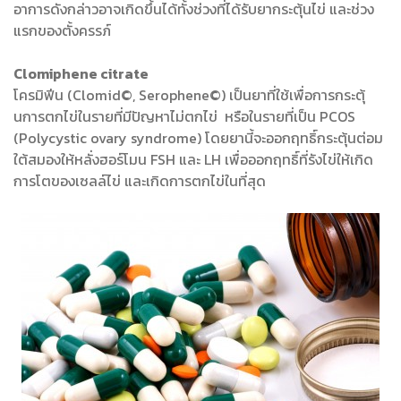
อาการดังกล่าวอาจเกิดขึ้นได้ทั้งช่วงที่ได้รับยากระตุ้นไข่ และช่วง
แรกของตั้งครรภ์
Clomiphene citrate
โครมิฟีน (Clomid©, Serophene©) เป็นยาที่ใช้เพื่อการกระตุ้
นการตกไข่ในรายที่มีปัญหาไม่ตกไข่ หรือในรายที่เป็น PCOS
(Polycystic ovary syndrome) โดยยานี้จะออกฤทธิ์กระตุ้นต่อม
ใต้สมองให้หลั่งฮอร์โมน FSH และ LH เพื่อออกฤทธิ์ที่รังไข่ให้เกิด
การโตของเซลล์ไข่ และเกิดการตกไข่ในที่สุด