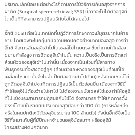
ปริมาณเล็กน้อย แต่อย่างไรก็ตามการใช้วิธีการเก็บอสุจิจากการ
ผ่าตัด (Surgical sperm retrieval; SSR) นี้อาจจะไม่ได้ตัวอสุจิที่
โตเต็มที่ที่จะสามารถปฏิสนธิกับไข่ได้เสมอไป
อิ๊กซี่ (ICSI) ถือเป็นเทคนิคที่ปฏิวัติการรักษาภาวะมีบุตรยากในฝ่าย
ชาย โดยเฉพาะในกลุ่มที่มีความผิดปกติอย่างมากของอสุจิ การทำ
อิ๊กซี่ คือการฉีดอสุจิเข้าไปในเซลล์ไข่โดยตรง ซึ่งทำภายใต้กล้อง
ขยายกำลังสูง การฉีดอสุจิเข้าไปนั้น ความเป็นจริงเป็นการฉีดแต่
ส่วนหัวของอสุจิเข้าไปเท่านั้น เนื่องจากเป็นส่วนที่มีสารทาง
พันธุกรรมที่จะส่งต่อสู่ลูก (ส่วนตัวและหางของอสุจิเป็นส่วนที่ใช้
เคลื่อนไหวเท่านั้นจึงไม่จำเป็นต้องฉีดเข้าไปด้วย) หลังจากเซลล์ไข่
ถูกฉีดอสุจิเข้าไปจะเกิดการปฏิสนธิเป็นตัวอ่อนขึ้น เนื่องจากวิธีนี้
ทำให้อสุจิไม่ต้องว่ายไปหาไข่ ไม่ต้องเจาะผนังเซลล์ไข่เอง ทำให้อสุจิ
ที่ไม่แข็งแรงสามารถปฏิสนธิกับไข่ได้ จึงสามารถทำให้เกิดการตั้ง
ครรภ์ได้แม้ในรายที่มีปริมาณอสุจิน้อยกว่า 100 ตัว (การหลั่งหนึ่ง
ครั้งในคนปกติจะมีตัวอสุจิประมาณ 100 ล้านตัว) ดังนั้นอิ๊กซี่จึงเป็น
วิธีที่เหมาะกับผู้ที่มีปัญหาจำนวนอสุจิน้อยมาก หรืออสุจิมี
โครงสร้างผิดปกติมาก