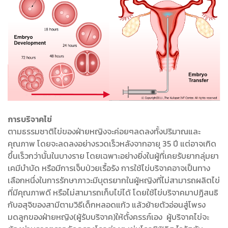
การบริจาคไข่
ตามธรรมชาติไข่ของฝ่ายหญิงจะค่อยๆลดลงทั้งปริมาณและ
คุณภาพ โดยจะลดลงอย่างรวดเร็วหลังจากอายุ 35 ปี แต่อาจเกิด
ขึ้นเร็วกว่านั้นในบางราย โดยเฉพาะอย่างยิ่งในผู้ที่เคยรับยากลุ่มยา
เคมีบำบัด หรือมีการเจ็บป่วยเรื้อรัง การใช้ไข่บริจาคอาจเป็นทาง
เลือกหนึ่งในการรักษาภาวะมีบุตรยากในผู้หญิงที่ไม่สามารถผลิตไข่
ที่มีคุณภาพดี หรือไม่สามารถเก็บไข่ได้ โดยใช้ไข่บริจาคมาปฏิสนธิ
กับอสุจิของสามีตามวิธีเด็กหลอดแก้ว แล้วย้ายตัวอ่อนสู่โพรง
มดลูกของฝ่ายหญิง(ผู้รับบริจาค)ให้ตั้งครรภ์เอง ผู้บริจาคไข่จะ