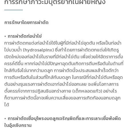
การรักษาภาวะมีบุตรยากในฝ่ายหญิง
การรักษาโดยการผ่าตัด
• การผ่าตัดท่อนำไข่
การผ่าตัดตกแต่งท่อนำไข่ใช้ในผู้ที่มีท่อนำไข่อุดตัน หรือเป็นท่อนำ
ไข่บวมน้ำ (hydrosalpinx) ซึ่งทำโดยการผ่าตัดตกแต่งให้เกิดรู
เปิดใหม่ของท่อนำไข่ในรายที่มีท่อนำไข่ตัน เพื่อช่วยให้อัตราการตั้ง
ครรภ์ดีขึ้น หากท่อนำไข่มีปัญหาอุดตันเกิดการตีบหรือตันในด้านที่
ใกล้กับรังไข่มากกว่ามดลูก การผ่าตัดนี้จะประสบผลสำเร็จดีกว่า
การตีบหรือตันในส่วนที่ใกล้กับมดลูก ในกรณีที่ท่อนำไข่ตีบหรืออุด
ตันอย่างรุนแรงการผ่าตัดเอาท่อนำไข่ออกเลย จะเพิ่มโอกาสการ
ตั้งครรภ์จากการปฏิสนธินอกร่างกาย (เด็กหลอดแก้ว) อย่างไร
ก็ตามการผ่าตัดนี้อาจเพิ่มความเสี่ยงของการเกิดท้องนอกมดลูก
ได้
• การผ่าตัดเยื่อบุโพรงมดลูกเจริญผิดที่และการเลาะเยื่อพังผืด
ในอุ้งเชิงกราน