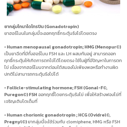
ยากลุ่มโกนาโดโทรปิน (Gonadotropin)
ยาฮอร์โมนในกลุ่มนี้จะออกฤทธิ์กระตุ้นรังไข่โดยตรง
• Human menopausal gonadotropin; HMG (Menopur©)
เป็นยาฉีดที่มีทั้งฮอร์โมน FSH และ LH ผสมกันอยู่ สามารถออก
ฤทธิ์กระตุ้นให้เกิดการตกไข่ได้โดยตรง ใช้ในผู้ที่มีปัญหาในการตก
ไข่ เนื่องจากฮอร์โมนจากต่อมใต้สมองไม่เพียงพอหรือทำงานผิด
ปกติไม่สามารถกระตุ้นรังไข่ได้
• Follicle-stimulating hormone; FSH (Gonal-F©,
Puregon©) FSH
ออกฤทธิ์โดยกระตุ้นรังไข่ เพื่อให้สร้างฟองไข่ที่
เจริญเติบโตเต็มที่
• Human chorionic gonadotropin ; HCG (Ovidrel©,
Pregnyl©)
ยากลุ่มนี้จะใช้ร่วมกับ clomiphene, HMG หรือ FSH