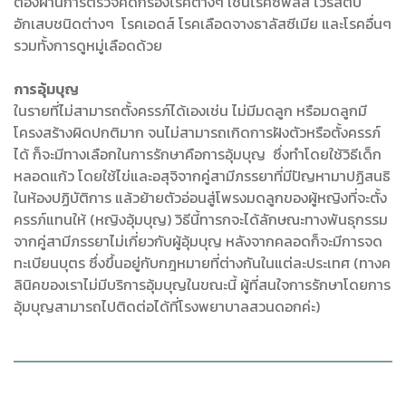
ต้องผ่านการตรวจคัดกรองโรคต่างๆ เช่นโรคซิฟิลิส ไวรัสตับ
อักเสบชนิดต่างๆ โรคเอดส์ โรคเลือดจางธาลัสซีเมีย และโรคอื่นๆ
รวมทั้งการดูหมู่เลือดด้วย
การอุ้มบุญ
ในรายที่ไม่สามารถตั้งครรภ์ได้เองเช่น ไม่มีมดลูก หรือมดลูกมี
โครงสร้างผิดปกติมาก จนไม่สามารถเกิดการฝังตัวหรือตั้งครรภ์
ได้ ก็จะมีทางเลือกในการรักษาคือการอุ้มบุญ ซึ่งทำโดยใช้วิธีเด็ก
หลอดแก้ว โดยใช้ไข่และอสุจิจากคู่สามีภรรยาที่มีปัญหามาปฏิสนธิ
ในห้องปฏิบัติการ แล้วย้ายตัวอ่อนสู่โพรงมดลูกของผู้หญิงที่จะตั้ง
ครรภ์แทนให้ (หญิงอุ้มบุญ) วิธีนี้ทารกจะได้ลักษณะทางพันธุกรรม
จากคู่สามีภรรยาไม่เกี่ยวกับผู้อุ้มบุญ หลังจากคลอดก็จะมีการจด
ทะเบียนบุตร ซึ่งขึ้นอยู่กับกฎหมายที่ต่างกันในแต่ละประเทศ (ทางค
ลินิคของเราไม่มีบริการอุ้มบุญในขณะนี้ ผู้ที่สนใจการรักษาโดยการ
อุ้มบุญสามารถไปติดต่อได้ที่โรงพยาบาลสวนดอกค่ะ)