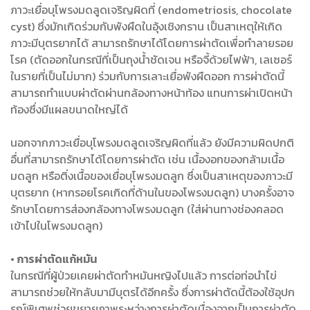
ภาวะเยื่อบุโพรงมดลูดเจริญผิดที่ (endometriosis, chocolate
cyst) ซึ่งมักเกิดร่วมกับพังผืดในอุ้งเชิงกราน เป็นสาเหตุให้เกิด
ภาวะมีบุตรยากได้ สามารถรักษาได้โดยการผ่าตัดเพื่อทำลายรอย
โรค (ตัดออกในกรณีที่เป็นถุงน้ำชัดเจน หรือจี้ด้วยไฟฟ้า, เลเซอร์
ในรายที่เป็นไม่มาก) ร่วมกับการเลาะเยื่อพังผืดออก การผ่าตัดนี้
สามารถทำแบบผ่าตัดผ่านกล้องทางหน้าท้อง แทนการผ่าเปิดหน้า
ท้องซึ่งมีแผลขนาดใหญ่ได้
นอกจากภาวะเยื่อบุโพรงมดลูดเจริญผิดที่แล้ว ยังมีความผิดปกติ
อื่นที่สามารถรักษาได้โดยการผ่าตัด เช่น เนื้องอกของกล้ามเนื้อ
มดลูก หรือติ่งเนื้อของเยื่อบุโพรงมดลูก ซึ่งเป็นสาเหตุของภาวะมี
บุตรยาก (หากรอยโรคเกิดที่ด้านในของโพรงมดลูก) บางครั้งอาจ
รักษาโดยการส่องกล้องทางโพรงมดลูก (ใส่ผ่านทางช่องคลอด
เข้าไปในโพรงมดลูก)
• การผ่าตัดแก้หมัน
ในกรณีที่ผู้ป่วยเคยผ่าตัดทำหมันหญิงไปแล้ว การต่อท่อนำไข่
สามารถช่วยให้กลับมามีบุตรได้อีกครั้ง ซึ่งการผ่าตัดนี้ต้องใช้อุปก
รณ์พิเศพช่วยขยายภาพระหว่างการผ่าตัดเนื่องจากเป็นการผ่าตัด