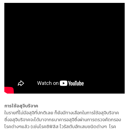
การใช้อสุจิบริจาค
ในรายที่ไม่มีอสุจิที่ปกติเลย ก็ยังมีทางเลือกในการใช้อสุจิบริจาค
ซึ่งอสุจิบริจาคจะได้มาจากธนาคารอสุจิซึ่งผ่านการตรวจคัดกรอง
โรคต่างๆแล้ว (เช่นโรคซิฟิลิส ไวรัสตับอักเสบชนิดต่างๆ โรค