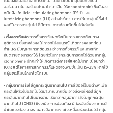
โตของเซลล์ไข่ และการตกไข่ โดยทั่วไปยากลุ่มนี้มักจะเป็น
ฮอร์โมน เช่น ฮอร์โมนโกนาโดโทรปิน (Gonadotropin) ซึ่งมีสอง
ชนิดคือ follicle-stimulating hormone (FSH) และ
luteinizing hormone (LH) อย่างไรก็ตาม การใช้ยากลุ่มนี้ซึ่งได้
ผลดีในการกระตุ้นไข่ ก็มีภาวะแทรกซ้อนเกิดขึ้นได้เช่นกัน
• ตั้งครรภ์แฝด
การตั้งครรภ์แฝดถือเป็นภาวะแทรกซ้อนทาง
สูติกรรม ซึ่งอาจส่งผลให้ทารกไม่สมบูรณ์ เกิดการคลอดก่อน
กำหนด มีปัญหาแทรกซ้อนระหว่างการตั้งครรภ์ และอาจเกิด
อันตรายต่อมารดาได้ โดยทั่วไปการกระตุ้นการตกไข่ด้วยยากลุ่ม
clomiphene มักจะทำให้เกิดการตั้งครรภ์แฝดไม่มาก (น้อยกว่า
10%) แต่โอกาสการเกิดครรภ์แฝดอาจเพิ่มขึ้นเป็น 15-25% หากใช้
กลุ่มฮอร์โมนโกนาโดโทรปิน
• กลุ่มอาการรังไข่ถูกกระตุ้นมากเกินไป
การใช้ฮอร์โมนต่างๆเพื่อ
กระตุ้นให้รังไข่ผลิตไข่ได้ปริมาณมากขึ้น อาจส่งผลให้รังไข่ถูก
กระตุ้นมากเกินไปในบางราย เรียกว่ากลุ่มอาการรังไข่ถูกกระตุ้น
มากเกินไป (OHSS) ซึ่งจะมีอาการปวดท้อง มีท้องอืดขึ้นจากการมี
น้ำในช่องท้อง บางรายอาจมีอาการหายใจเหนื่อยร่วมด้วยได้ กลุ่ม